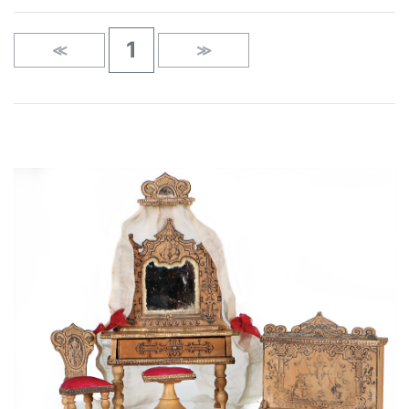
1
≪
≫